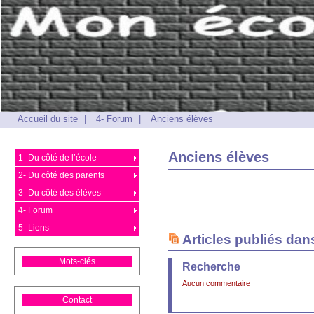
Accueil du site
|
4- Forum
|
Anciens élèves
Anciens élèves
1- Du côté de l’école
2- Du côté des parents
3- Du côté des élèves
4- Forum
5- Liens
Articles publiés dan
Mots-clés
Recherche
Aucun commentaire
Contact