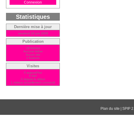
Connexion
Statistiques
Dernière mise à jour
vendredi 19 juin 2009
Publication
18 Articles
Aucune brève
Aucun site
2 Auteurs
Visites
0 aujourd'hui
0 hier
0 depuis le début
1 visiteur actuellement connecté
Plan du site
|
SPIP 2