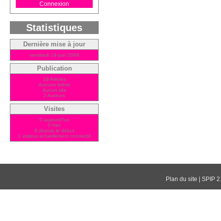
Connexion
Statistiques
Dernière mise à jour
vendredi 19 juin 2009
Publication
18 Articles
Aucune brève
Aucun site
2 Auteurs
Visites
0 aujourd'hui
0 hier
0 depuis le début
1 visiteur actuellement connecté
Plan du site
|
SPIP 2