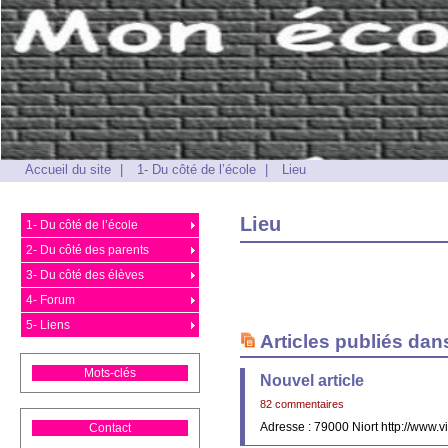
Accueil du site
|
1- Du côté de l’école
|
Lieu
Lieu
1- Du côté de l’école
2- Du côté des parents
3- Du côté des élèves
4- Forum
5- Liens
Articles publiés dan
Mots-clés
Nouvel article
82 commentaires
Adresse : 79000 Niort http://www.vi
Contact