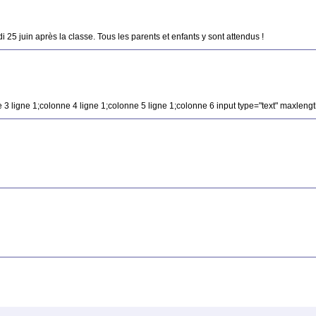
i 25 juin après la classe. Tous les parents et enfants y sont attendus !
e 3 ligne 1;colonne 4 ligne 1;colonne 5 ligne 1;colonne 6 input type="text" maxleng