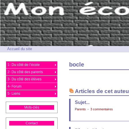
Accueil du site
bocle
1- Du côté de l’école
2- Du côté des parents
3- Du côté des élèves
4- Forum
Articles de cet auteu
5- Liens
Sujet...
Mots-clés
Parents
-
3 commentaires
Contact