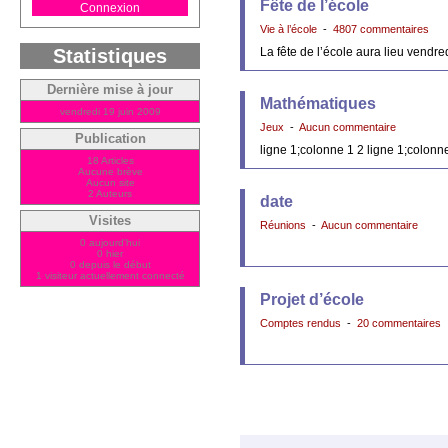
Fête de l’école
Connexion
Vie à l’école
-
4807 commentaires
Statistiques
La fête de l’école aura lieu vendred
Dernière mise à jour
Mathématiques
vendredi 19 juin 2009
Jeux
-
Aucun commentaire
Publication
ligne 1;colonne 1 2 ligne 1;colonn
18 Articles
Aucune brève
Aucun site
2 Auteurs
date
Visites
Réunions
-
Aucun commentaire
0 aujourd'hui
0 hier
0 depuis le début
1 visiteur actuellement connecté
Projet d’école
Comptes rendus
-
20 commentaires