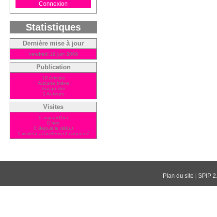
Connexion
Statistiques
Dernière mise à jour
vendredi 19 juin 2009
Publication
18 Articles
Aucune brève
Aucun site
2 Auteurs
Visites
0 aujourd'hui
0 hier
0 depuis le début
1 visiteur actuellement connecté
Plan du site
|
SPIP 2