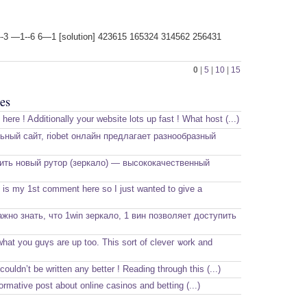
--3 —1--6 6—1 [solution] 423615 165324 314562 256431
0
|
5
|
10
|
15
es
 here ! Aⅾditionally your website lots up fast ! What host (...)
ный сайт, riobet онлайн предлагает разнообразный
ить новый рутор (зеркало) — высококачественный
s is my 1st comment here so I just wanted to give a
жно знать, что 1win зеркало, 1 вин позволяет доступить
hat you guүs are up too. This sort of cleveг ѡork and
couldn’t be written any better ! Reading through this (...)
formative post about online casinos and betting (...)