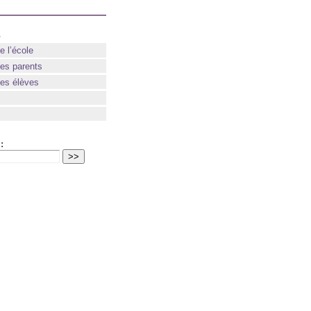
s
e l’école
des parents
des élèves
: