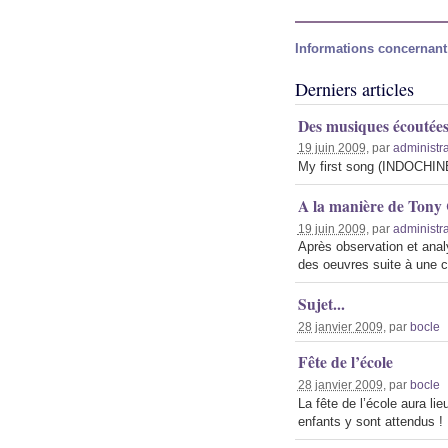
Informations concernant 
Derniers articles
Des musiques écoutée
19 juin 2009
, par
administr
My first song (INDOCHINE
A la manière de Tony
19 juin 2009
, par
administr
Après observation et ana
des oeuvres suite à une co
Sujet...
28 janvier 2009
, par
bocle
Fête de l’école
28 janvier 2009
, par
bocle
La fête de l’école aura li
enfants y sont attendus !