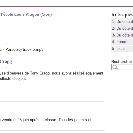
Rubrique
l’école Louis Aragon (Niort)
1- Du côté d
2- Du côté 
3- Du côté 
s
4- Forum
ateur
5- Liens
 - Paradize) track 5.mp3
 Cragg
Rechercher 
ateur
lyse d’oeuvres de Tony Cragg, nous avons réalisé également
llecte d’objets.
eu vendredi 25 juin après la classe. Tous les parents et