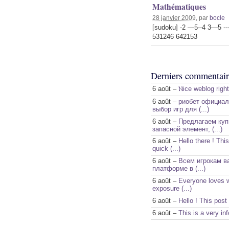
Mathématiques
28 janvier 2009
, par
bocle
[sudoku] -2 —5--4 3—5 --
531246 642153
Derniers commentair
6 août –
Ⲛice weblog rigһt
6 août –
риобет официаль
выбор игр для (...)
6 août –
Предлагаем куп
запасной элемент, (...)
6 août –
Hello there ! Thi
quick (...)
6 août –
Всем игрокам ва
платформе в (...)
6 août –
Eνeryone lοves ԝ
exposure (...)
6 août –
Hello ! This post 
6 août –
This is a very in