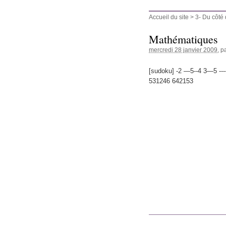
Accueil du site
>
3- Du côté
Mathématiques
mercredi 28 janvier 2009
, p
[sudoku] -2 —5--4 3—5 --
531246 642153