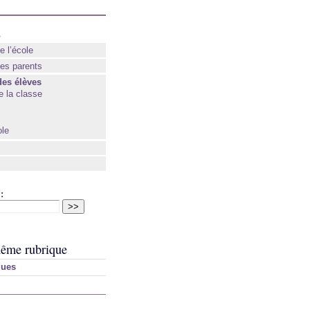
s
e l’école
des parents
des élèves
e la classe
ole
:
ême rubrique
ques