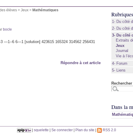
 des élèves
>
Jeux
>
Mathématiques
Rubrique
1- Du côté d
2- Du côté 
ar
bocle
3- Du côté 
Extraits d
--3 —1--6 6—1 [solution] 423615 165324 314562 256431
Jeux
Journal
Vie à l’éc
Répondre à cet article
4- Forum
5- Liens
Rechercher 
Dans la m
Mathémati
|
squelette
|
Se connecter
|
Plan du site
|
RSS 2.0