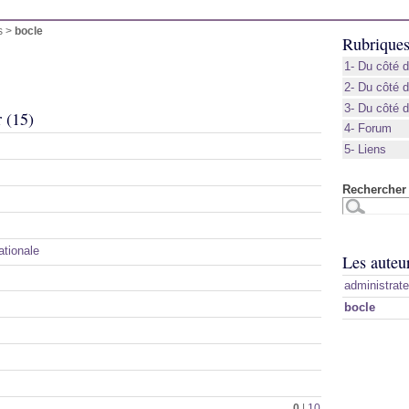
s >
bocle
Rubrique
1- Du côté d
2- Du côté 
3- Du côté 
r (15)
4- Forum
5- Liens
Rechercher 
ationale
Les auteu
administrate
bocle
0
|
10