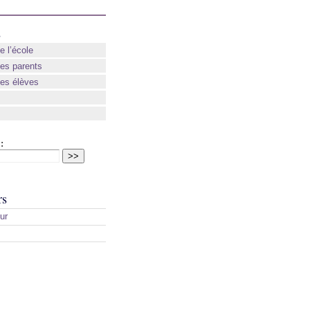
s
e l’école
des parents
des élèves
:
rs
ur