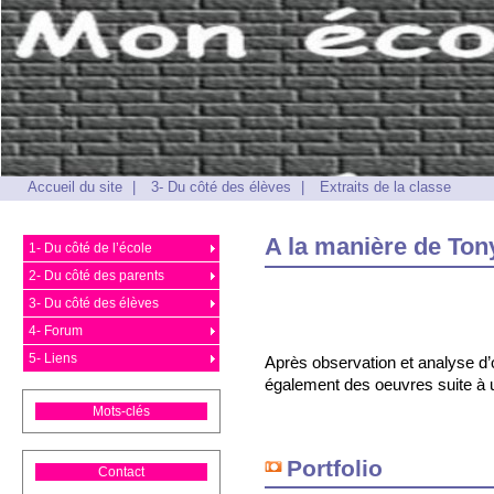
Accueil du site
|
3- Du côté des élèves
|
Extraits de la classe
A la manière de Ton
1- Du côté de l’école
2- Du côté des parents
3- Du côté des élèves
4- Forum
5- Liens
Après observation et analyse d
également des oeuvres suite à u
Mots-clés
Portfolio
Contact