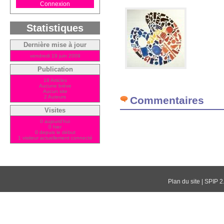
Connexion
Statistiques
Dernière mise à jour
vendredi 19 juin 2009
Publication
18 Articles
Aucune brève
Aucun site
2 Auteurs
Commentaires
Visites
0 aujourd'hui
0 hier
0 depuis le début
1 visiteur actuellement connecté
Plan du site
|
SPIP 2