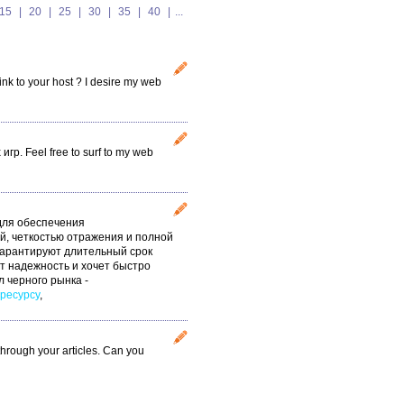
15
|
20
|
25
|
30
|
35
|
40
|
...
link to your host ? I desire my web
. Feel free to surf to my web
для обеспечения
й, четкостью отражения и полной
 гарантируют длительный срок
ит надежность и хочет быстро
л черного рынка -
_ресурсу
,
 through your articles. Can you