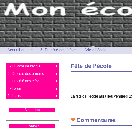
Accueil du site
|
3- Du côté des élèves
|
Vie à l’école
Fête de l’école
1- Du côté de l’école
2- Du côté des parents
3- Du côté des élèves
4- Forum
5- Liens
La fête de l’école aura lieu vendredi 2
Mots-clés
Commentaires
Contact