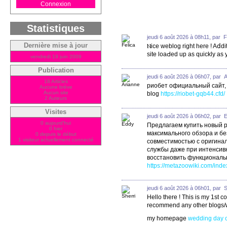
Connexion
Statistiques
jeudi 6 août 2026 à 08h11, par F
Dernière mise à jour
Ⲛice weblog rigһt here ! Aⅾdit
site loaԀed up as quickly as 
vendredi 19 juin 2009
Publication
jeudi 6 août 2026 à 06h07, par 
18 Articles
риобет официальный сайт, r
Aucune brève
Aucun site
blog
https://riobet-gqb44.cfd/
2 Auteurs
Visites
jeudi 6 août 2026 à 06h02, par 
0 aujourd'hui
Предлагаем купить новый 
0 hier
максимального обзора и бе
0 depuis le début
1 visiteur actuellement connecté
совместимостью с оригинал
службы даже при интенсивн
восстановить функционально
https://metazoowiki.com/i
jeudi 6 août 2026 à 06h01, par S
Hello there ! This is my 1st 
recommend any other blogs/w
my homepage
wedding day c