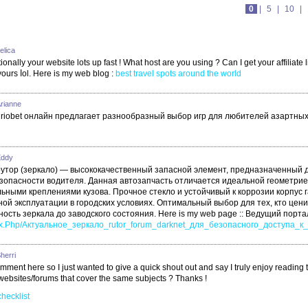
0
|
5
|
10
|
elica
ionally your website lots up fast ! What host are you using ? Can I get your affiliate 
yourѕ ⅼol. Here is my web blog :
best travel spots around the world
Arianne
iobet онлайн предлагает разнообразный выбор игр для любителей азартных игр
Eddy
рутор (зеркало) — высококачественный запасной элемент, предназначенный 
зопасности водителя. Данная автозапчасть отличается идеальной геометрие
ьными креплениями кузова. Прочное стекло и устойчивый к коррозии корпус
ой эксплуатации в городских условиях. Оптимальный выбор для тех, кто цен
сть зеркала до заводского состояния. Here is my web page :: Ведущий порта
ndex.Php/Актуальное_зеркало_rutor_forum_darknet_для_безопасного_доступа_к
herri
comment here so I just wanted to give a quick shout out and say I truly enjoy reading
ebsites/forums that cover the same subjects ? Thanks !
hecklist