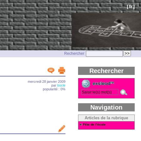
[
fr
]
Rechercher
Rechercher
mercredi 28 janvier 2009
par
bocle
popularité : 0%
Navigation
Articles de la rubrique
Fête de l’école